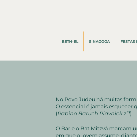
BETH-EL
SINAGOGA
FESTAS 
No Povo Judeu há muitas forma
O essencial é jamais esquecer
(
Rabino Baruch Plavnick z”l
)
O Bar e o Bat Mitzvá marcam 
em que o jovem assume, diante