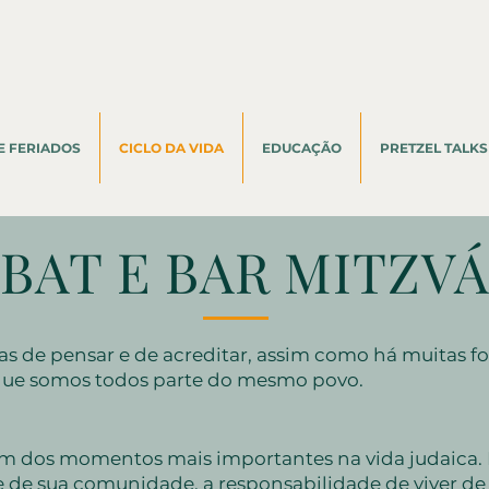
E FERIADOS
CICLO DA VIDA
EDUCAÇÃO
PRETZEL TALKS
BAT E BAR MITZV
s de pensar e de acreditar, assim como há muitas fo
 que somos todos parte do mesmo povo.
um dos momentos mais importantes na vida judaica
 de sua comunidade, a responsabilidade de viver de