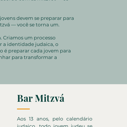
 jovens devem se preparar para
itzvá — você se torna um.
a. Criamos um processo
r a identidade judaica, o
 é preparar cada jovem para
nhar para transformar a
Bar Mitzvá
Aos 13 anos, pelo calendário
judaico, todo jovem judeu se