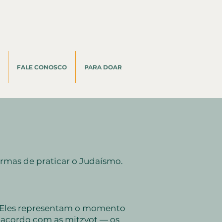
FALE CONOSCO
PARA DOAR
Á
rmas de praticar o Judaísmo.
. Eles representam o momento
 acordo com as mitzvot — os