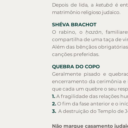
Depois de lida, a
ketubá
é ent
matrimônio religioso judaico.
SHÉVA BRACHOT
O rabino, o
ḥazán
, familia
compartilha de uma taça de vi
Além das bênçãos obrigatórias,
canções preferidas.
QUEBRA DO COPO
Geralmente pisado e quebrad
encerramento da cerimônia e i
que cada um quebre o seu respe
1.
A fragilidade das relações h
2.
O fim da fase anterior e o in
3.
A destruição do Templo de J
Não marque casamento judaic