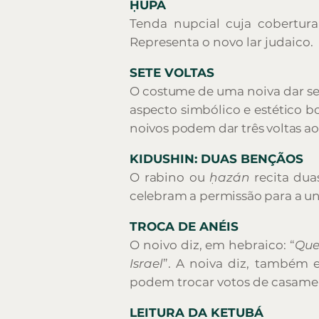
ḤUPÁ
Tenda nupcial cuja cobertura
Representa o novo lar judaico.
SETE VOLTAS
O costume de uma noiva dar set
aspecto simbólico e estético bo
noivos podem dar três voltas ao
KIDUSHIN: DUAS BENÇÃOS
O rabino ou
ḥazán
recita dua
celebram a permissão para a uni
TROCA DE ANÉIS
O noivo diz, em hebraico: “
Que
Israel
”. A noiva diz, também 
podem trocar votos de casamen
LEITURA DA KETUBÁ