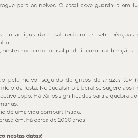
regue para os noivos. O casal deve guardá-la em l
res ou amigos do casal recitam as sete bênçãos 
nho.
 neste momento o casal pode incorporar bênçãos de 
o pelo noivo, seguido de gritos de
mazal tov
(f
nício da festa. No Judaísmo Liberal se sugere aos 
ctivo copo. Há vários significados para a quebra do 
umanas.
ício de uma vida compartilhada.
erusalém, há cerca de 2000 anos
o nestas datas!