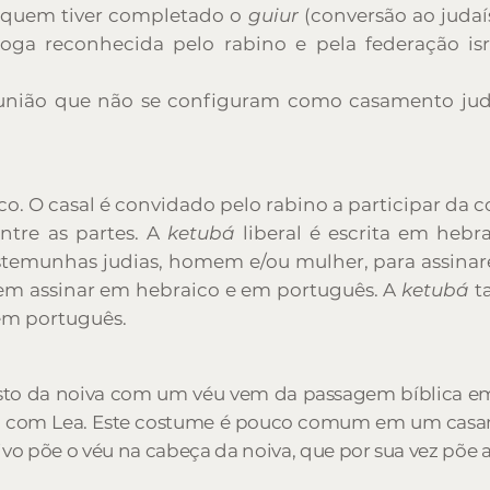
 quem tiver completado o
guiur
(conversão ao judaí
a reconhecida pelo rabino e pela federação isr
e união que não se configuram como casamento jud
. O casal é convidado pelo rabino a participar da
entre as partes. A
ketubá
liberal é escrita em hebr
estemunhas judias, homem e/ou mulher, para assina
evem assinar em hebraico e em português. A
ketubá
ta
 em português.
osto da noiva com um véu vem da passagem bíblica em
ou com Lea. Este costume é pouco comum em um casam
ivo põe o véu na cabeça da noiva, que por sua vez põe 