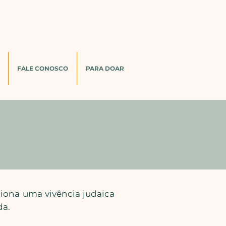
FALE CONOSCO
PARA DOAR
iona uma vivência judaica
da.