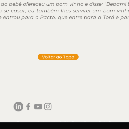
ai do bebê ofereceu um bom vinho e disse: “Bebam!
o se casar, eu também lhes servirei um bom vinh
 entrou para o Pacto, que entre para a Torá e p
Voltar ao Topo
Congregação Israelita de São Paulo Templo Beth El
Rua Caçapava, 105 - Jardim Paulista - São Paulo - SP CEP 01408-010