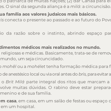
 o patriarca de muitas nações; (2) dar Canaã para el
s. O sinal da segunda aliança é a
milá
: a circuncisão
ua família aos valores judaicos mais básicos.
ris
conecta o presente ao passado e ao futuro do Pov
 da razão sobre o instinto, abrindo espaço para
edimentos médicos mais realizados no mundo.
is, religiosas e médicas. Basicamente, trata-se de rem
 mundo, um seja circuncidado.
 o
mohêl
ou a
mohélet
tenha formação médica para f
 de anestésico local ou via oral antes do
bris
, para evitar 
a o
Brit Milá
parte integral dos ritos que marcam a 
envolve muitas dúvidas. O rabino deve estar prepar
menino e de sua família.
 em casa
,
em casa, em um salão de festas ou espaç
 em um hospital.