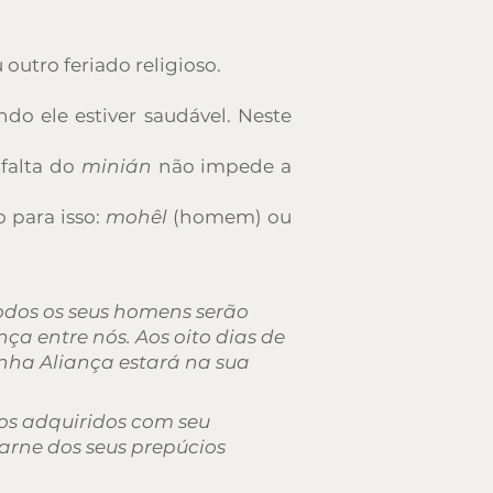
outro feriado religioso.
do ele estiver saudável. Neste
falta do
minián
não impede a
 para isso:
mohêl
(homem) ou
todos os seus homens serão
ça entre nós. Aos oito dias de
inha Aliança estará na sua
 os adquiridos com seu
arne dos seus prepúcios