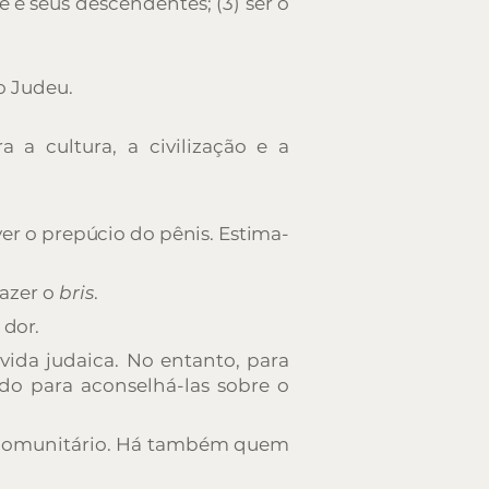
e e seus descendentes; (3) ser o
.
o Judeu.
 a cultura, a civilização e a
over o prepúcio do pênis. Estima-
azer o
b
ris
.
a dor.
vida judaica. No entanto, para
ado para aconselhá-las sobre o
o comunitário. Há também quem