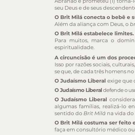
Abrahão e prometeu (1) torná-lo
seu Deus e de seus descendente
O Brit Milá conecta o bebê e s
Além da aliança com Deus, o
b
O Brit Milá estabelece limites.
Para muitos, marca o domínio
espiritualidade.
A circuncisão é um dos proc
Isso por razões sociais, cultura
se que, de cada três homens no
O Judaísmo Liberal
exige que
O Judaísmo Liberal
defende o uso
O Judaísmo Liberal
consider
algumas famílias, realizá-lo 
sentido do
Brit Milá
na vida do 
O Brit Milá costuma ser feito
faça em consultório médico ou