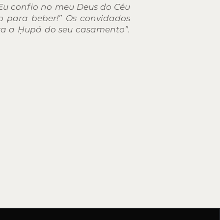
 Eu confio no meu Deus do Céu
o para beber!” Os convidados
ara a Ḥupá do seu casamento”.