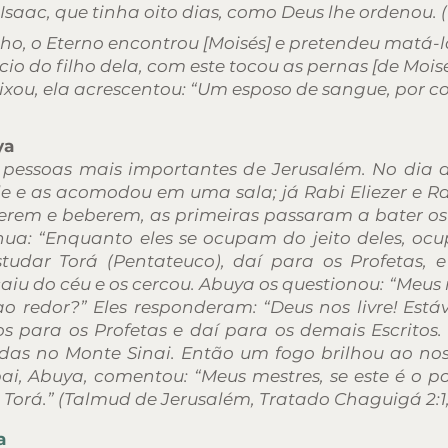
Isaac, que tinha oito dias, como Deus lhe ordenou. (
, o Eterno encontrou [Moisés] e pretendeu matá-
io do filho dela, com este tocou as pernas [de Moisé
xou, ela acrescentou: “Um esposo de sangue, por co
ya
pessoas mais importantes de Jerusalém. No dia d
e e as acomodou em uma sala; já Rabi Eliezer e 
erem e beberem, as primeiras passaram a bater os
shua: “Enquanto eles se ocupam do jeito deles, oc
dar Torá (Pentateuco), daí para os Profetas, e
caiu do céu e os cercou. Abuya os questionou: “Meus
o redor?” Eles responderam: “Deus nos livre! Es
s para os Profetas e daí para os demais Escritos
as no Monte Sinai. Então um fogo brilhou ao nos
ai, Abuya, comentou: “Meus mestres, se este é o p
à Torá.” (Talmud de Jerusalém, Tratado Chaguigá 2:1
a