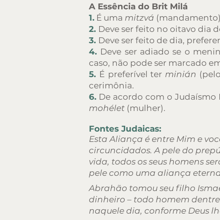
A Essência do Brit Milá
1.
É uma
mitzvá
(mandamento) 
2.
Deve ser feito no oitavo dia 
3.
Deve ser feito de dia, prefe
4.
Deve ser adiado se o menin
caso, não pode ser marcado em 
5.
É
preferível ter
minián
(pelo
cerimônia.
6.
De acordo com o Judaísmo Li
mohélet
(mulher).
Fontes Judaicas:
Esta Aliança é entre Mim e vo
circuncidados. A pele do prepú
vida, todos os seus homens ser
pele como uma aliança eterna. 
Abrahão tomou seu filho Ismael
dinheiro – todo homem dentre 
naquele dia, conforme Deus lhe