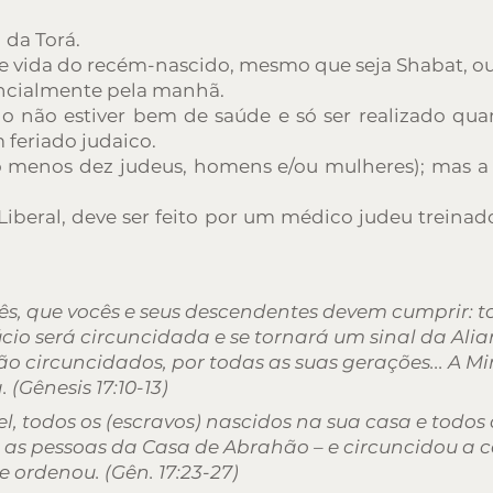
da Torá.
de vida do recém-nascido, mesmo que seja Shabat, ou 
rencialmente pela manhã.
o não estiver bem de saúde e só ser realizado quan
feriado judaico.
 menos dez judeus, homens e/ou mulheres); mas a 
beral, deve ser feito por um médico judeu treinado
cês, que vocês e seus descendentes devem cumprir: 
cio será circuncidada e se tornará um sinal da Alian
ão circuncidados, por todas as suas gerações... A M
(Gênesis 17:10-13)
, todos os (escravos) nascidos na sua casa e todos
as pessoas da Casa de Abrahão – e circuncidou a c
 ordenou. (Gên. 17:23-27)