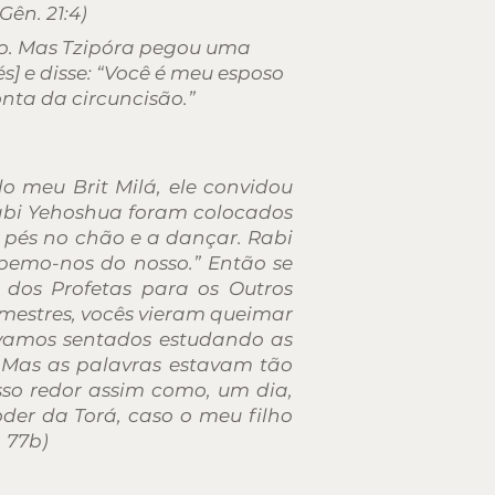
Gên. 21:4)
lo. Mas Tzipóra pegou uma
s] e disse: “Você é meu esposo
nta da circuncisão.”
o meu Brit Milá, ele convidou
Rabi Yehoshua foram colocados
 pés no chão e a dançar. Rabi
upemo-nos do nosso.” Então se
 dos Profetas para os Outros
 mestres, vocês vieram queimar
távamos sentados estudando as
. Mas as palavras estavam tão
so redor assim como, um dia,
oder da Torá, caso o meu filho
, 77b)