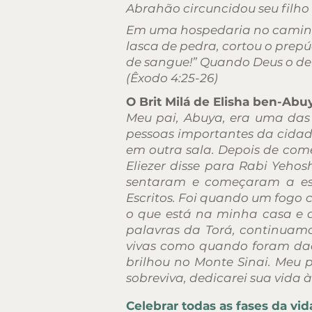
Abrahão circuncidou seu filho 
Em uma hospedaria no caminho
lasca de pedra, cortou o prepúc
de sangue!” Quando Deus o dei
(
Êxodo 4:25-26)
O Brit Milá de Elisha ben-Abu
Meu pai, Abuya, era uma das 
pessoas importantes da cidad
em outra sala. Depois de com
Eliezer disse para Rabi Yeho
sentaram e começaram a estu
Escritos. Foi quando um fogo 
o que está na minha casa e a
palavras da Torá, continuamo
vivas como quando foram dad
brilhou no Monte Sinai. Meu p
sobreviva, dedicarei sua vida 
Celebrar todas as fases da vid