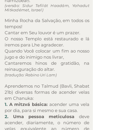
hamizbêaḥ.
(versão: Sidur Tefilát Haadám, Yahadut
Mitkadémet, Israel)
Minha Rocha da Salvação, em todos os
tempos!
Cantar em Seu louvor é um prazer.
O nosso Templo está restaurado e lá
iremos para Lhe agradecer.
Quando Você colocar um fim ao nosso
jugo e do inimigo nos livrar,
Cantaremos hinos de gratidão, na
reinauguração do altar.
(trad
ução: Rabino Uri Lam)
Aprendemos no Talmud (Bavli, Shabat
21b) diversas formas de acender velas
em Chanuka:
1.
A mitzvá básica:
acender uma vela
por dia, para si mesmo e sua casa.
2.
Uma pessoa meticulosa
deve
acender, diariamente, o número de
velas equivalente ao número de