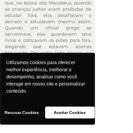
que, na época dos Macabeus, quando
as crianças judias eram proibidas de
estudar Torá, elas desafiavam o
decreto e estudavam mesmo assim.
Quando um oficial grego se
aproximava, elas guardavam seus
livros e colocavam os piões para fora,
alegando que estavam apenas
brincando. Por outro lado, parece ser
algum tipo de jogo da época da
Utilizamos cookies para oferecer
Alemanha medieval.
melhor experiência, melhorar o
Como se joga Dreidel?
desempenho, analisar como você
Usam-se moedas de chocolate, doces
interage em nosso site e personalizar
embrulhados, nozes ou até fichas de
conteúdo.
plástico. No início de cada rodada, cada
jogador coloca uma peça de jogo no
meio da “mesa”. Os jogadores se
Recusar Cookies
Aceitar Cookies
revezam girando o dreidel. Quando cai
em Nun, nada acontece; em Guímel,
Ganha Tudo da mesa; em Hê, recebe
metade das peças da mesa; e Shin, o