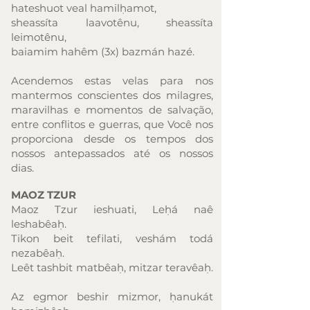
hateshuot veal hamilḥamot,
sheassíta laavotênu, sheassíta
leimotênu,
baiamim hahêm (3x) bazmán hazé.
Acendemos estas velas para nos
mantermos conscientes dos milagres,
maravilhas e momentos de salvação,
entre conflitos e guerras, que Você nos
proporciona desde os tempos dos
nossos antepassados até os nossos
dias.
MAOZ TZUR
Maoz Tzur ieshuati, Leḥá naê
leshabêaḥ.
Tikon beit tefilati, veshám todá
nezabêaḥ.
Leêt tashbit matbêaḥ, mitzar teravêaḥ.
Az egmor beshir mizmor, ḥanukát