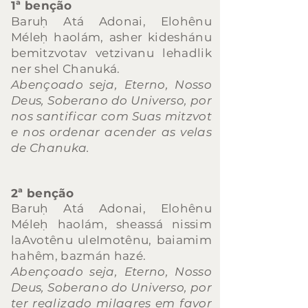
1ª benção
Baruḥ Atá Adonai, Elohênu
Méleḥ haolám, asher kideshánu
bemitzvotav vetzivanu lehadlik
ner shel Chanuká.
Abençoado seja, Eterno, Nosso
Deus, Soberan
o do Universo, por
nos santificar com Suas mitzvot
e nos ordenar acender as velas
de Chanuka.
2ª benção
Baruḥ Atá Adonai, Elohênu
Méleḥ haolám, sheassá nissim
laAvotênu uleImotênu, baiamim
hahêm, bazmán hazé.
Abençoado seja, Eterno, Nosso
Deus, Soberano do Universo, por
ter realizado milagres em favor