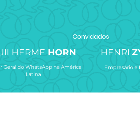
Convidados
UILHERME
HORN
HENRI
Z
or Geral do WhatsApp na América
Empresário e
Latina