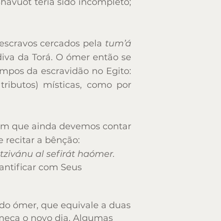
avuot teria sido incompleto;
 escravos cercados pela
tum’á
 escravos cercados pela
tum’á
iva da Torá. O ómer então se
iva da Torá. O ómer então se
mpos da escravidão no Egito:
mpos da escravidão no Egito:
ributos) místicas, como por
ributos) místicas, como por
ram que ainda devemos contar
ram que ainda devemos contar
 recitar a bênção:
 recitar a bênção:
zivánu al sefirát haómer.
zivánu al sefirát haómer.
antificar com Seus
antificar com Seus
 do ómer, que equivale a duas
 do ómer, que equivale a duas
omeça o novo dia. Algumas
omeça o novo dia. Algumas