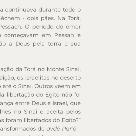
ta continuava durante todo o
ta continuava durante todo o
échem - dois pães. Na Torá,
échem - dois pães. Na Torá,
 Pessach. O período do ómer
 Pessach. O período do ómer
que começavam em Pessaḥ e
que começavam em Pessaḥ e
o a Deus pela terra e sua
o a Deus pela terra e sua
ação da Torá no Monte Sinai,
ação da Torá no Monte Sinai,
ção, os israelitas no deserto
ção, os israelitas no deserto
 até o Sinai. Outros veem em
 até o Sinai. Outros veem em
 libertação do Egito não foi
 libertação do Egito não foi
nça entre Deus e Israel, que
nça entre Deus e Israel, que
hes no Sinai e aceita pelos
hes no Sinai e aceita pelos
as foram libertados do Egito?”
as foram libertados do Egito?”
 transformados de
avdê Par’ó
–
 transformados de
avdê Par’ó
–
avuot teria sido incompleto;