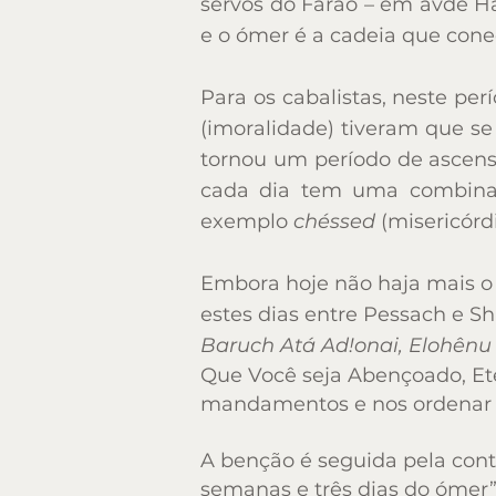
servos do Faraó – em avdê Ha
e o ómer é a cadeia que conect
e o ómer é a cadeia que conect
Para os cabalistas, neste p
Para os cabalistas, neste p
(imoralidade) tiveram que se
(imoralidade) tiveram que se
tornou um período de ascens
tornou um período de ascens
cada dia tem uma combinaçã
cada dia tem uma combinaçã
exemplo
chéssed
(misericórd
exemplo
chéssed
(misericórd
Embora hoje não haja mais o
Embora hoje não haja mais o
estes dias entre Pessach e Sh
estes dias entre Pessach e Sh
Baruch Atá Ad!onai, Elohênu
Baruch Atá Ad!onai, Elohênu
Que Você seja Abençoado, Ete
Que Você seja Abençoado, Ete
mandamentos e nos ordenar 
mandamentos e nos ordenar 
A benção é seguida pela cont
A benção é seguida pela cont
semanas e três dias do ómer”
semanas e três dias do ómer”