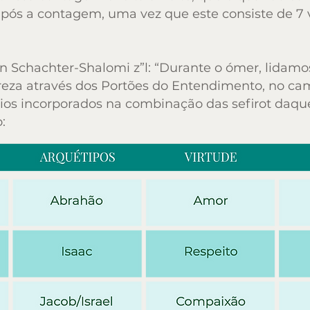
pós a contagem, uma vez que este consiste de 7 v
pós a contagem, uma vez que este consiste de 7 v
Schachter-Shalomi z”l: “Durante o ómer, lida
Schachter-Shalomi z”l: “Durante o ómer, lida
reza através dos Portões do Entendimento, no cam
reza através dos Portões do Entendimento, no cam
ios incorporados na combinação das sefirot daqu
ios incorporados na combinação das sefirot daqu
:
:
Arquétipos
Virtude
Abrahão
Amor
Isaac
Respeito