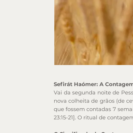
Sefirát Haómer: A Contage
Sefirát Haómer: A Contage
Vai da segunda noite de Pess
Vai da segunda noite de Pess
nova colheita de grãos (de ce
nova colheita de grãos (de ce
que fossem contadas 7 semana
que fossem contadas 7 semana
23:15-21]. O ritual de conta
23:15-21]. O ritual de conta
O Significado da Contagem