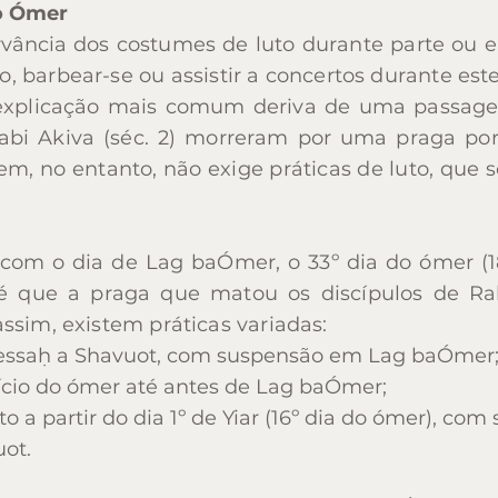
o Ómer
https://reformjudaism.org/blog/yom-yerusha
rvância d
os costumes de luto durante parte ou 
https://main.knesset.gov.il/en/about/lexic
lo, barbear-se ou assistir a concertos durante est
https://www.myjewishlearning.com/article/yo
A explicação mais comum deriva de uma passag
Rabi Akiva (séc. 2) morreram por uma praga p
gem, no entanto, não exige práticas de luto, qu
 com o dia de Lag baÓmer, o 33º dia do ómer (18
 que a praga que matou os discípulos de Rab
ssim, existem práticas variadas:
Pessaḥ a Shavuot, com suspensão
em Lag baÓmer
ício do ómer até antes de Lag baÓmer;
o a partir do dia 1º de Yiar (16º dia do ómer), co
ot.