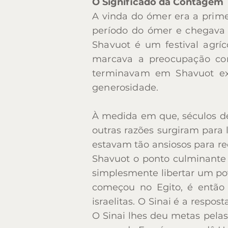
O Significado da Contagem
A vinda do ómer era a primei
A vinda do ómer era a primei
período do ómer e chegava 
período do ómer e chegava 
Shavuot é um festival agrí
Shavuot é um festival agrí
marcava a preocupação co
marcava a preocupação co
terminavam em Shavuot ex
terminavam em Shavuot ex
generosidade.
generosidade.
À medida em que, séculos de
À medida em que, séculos de
outras razões surgiram para 
outras razões surgiram para 
estavam tão ansiosos para re
estavam tão ansiosos para re
Shavuot o ponto culminante 
Shavuot o ponto culminante 
simplesmente libertar um pov
simplesmente libertar um pov
começou no Egito, é então 
começou no Egito, é então 
israelitas. O Sinai é a respo
israelitas. O Sinai é a respo
O Sinai lhes deu metas pelas
O Sinai lhes deu metas pelas
servos do Faraó – em avdê Ha