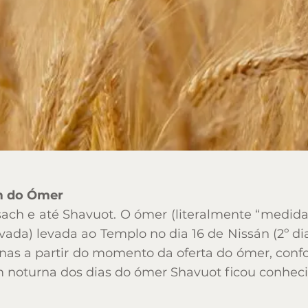
m do Ómer
m do Ómer
ach e até Shavuot. O ómer (literalmente “medida
ach e até Shavuot. O ómer (literalmente “medida
vada) levada ao Templo no dia 16 de Nissán (2º d
vada) levada ao Templo no dia 16 de Nissán (2º d
s a partir do momento da oferta do ómer, confor
s a partir do momento da oferta do ómer, confor
gem noturna dos dias do ómer Shavuot ficou conhe
gem noturna dos dias do ómer Shavuot ficou conhe