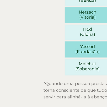
(disciplina)
Tiferét
(beleza)
Netzach
(vitória)
Hod
“Quando uma pessoa presta at
(glória)
torna consciente de que tudo
servir para alinhá-la à abenç