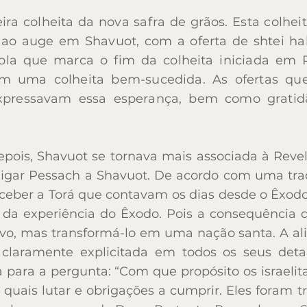
ra colheita da nova safra de grãos. Esta colhei
ra colheita da nova safra de grãos. Esta colhei
ao auge em Shavuot, com a oferta de shtei hal
ao auge em Shavuot, com a oferta de shtei hal
cola que marca o fim da colheita iniciada em
cola que marca o fim da colheita iniciada em
m uma colheita bem-sucedida. As ofertas 
m uma colheita bem-sucedida. As ofertas 
pressavam essa esperança, bem como gratidã
pressavam essa esperança, bem como gratidã
pois, Shavuot se tornava mais associada à Revel
pois, Shavuot se tornava mais associada à Revel
ligar Pessach a Shavuot. De acordo com uma tradi
ligar Pessach a Shavuot. De acordo com uma tradi
ceber a Torá que contavam os dias desde o Êxodo
ceber a Torá que contavam os dias desde o Êxodo
da experiência do Êxodo. Pois a consequência da
da experiência do Êxodo. Pois a consequência da
o, mas transformá-lo em uma nação santa. A alia
o, mas transformá-lo em uma nação santa. A alia
claramente explicitada em todos os seus detal
claramente explicitada em todos os seus detal
sta para a pergunta: “Com que propósito os israelit
sta para a pergunta: “Com que propósito os israelit
 quais lutar e obrigações a cumprir. Eles foram
 quais lutar e obrigações a cumprir. Eles foram
shem – servos de Deus. Portanto, Pessach sem Sh