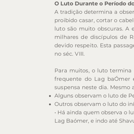
O Luto Durante o Período d
A tradição determina a obse
Yessod
proibido casar, cortar o cabe
(fundação)
luto são muito obscuras. 
milhares de discípulos de 
devido respeito. Esta passa
Malchut
no séc. VIII.
(soberania)
Para muitos, o luto termina
frequente do Lag baÓmer é
suspensa neste dia. Mesmo a
Alguns observam o luto de 
Outros observam o luto do in
• Há ainda quem observa o lut
Lag Baómer, e indo até Shavu