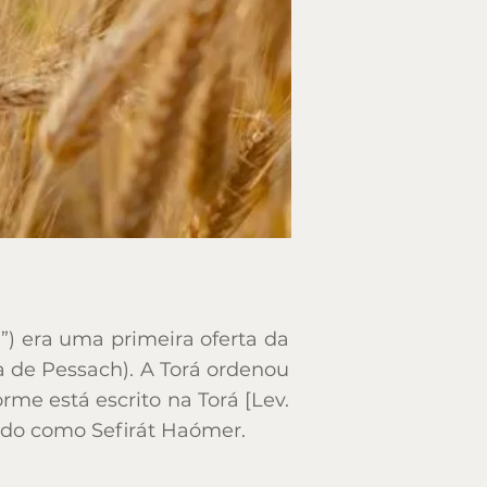
”) era uma primeira oferta da
”) era uma primeira oferta da
ia de Pessach). A Torá ordenou
ia de Pessach). A Torá ordenou
me está escrito na Torá [Lev.
me está escrito na Torá [Lev.
cido como Sefirát Haómer.
cido como Sefirát Haómer.