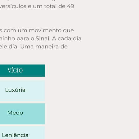
ersículos e um total de 49
ersículos e um total de 49
mos com um movimento que
mos com um movimento que
inho para o Sinai. A cada dia
inho para o Sinai. A cada dia
ele dia. Uma maneira de
ele dia. Uma maneira de
Vício
Luxúria
Medo