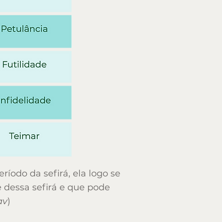
Leniência
Petulância
íodo da sefirá, ela logo se
 dessa sefirá e que pode
av
)
Ra
bino Uri Lam