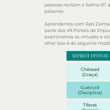
pessoas recitam o Salmo 67 a
pessoas recitam o Salmo 67 a
palavras.
palavras.
Aprendemos com Reb Zalman 
Aprendemos com Reb Zalman 
parte dos 49 Portais de Impu
parte dos 49 Portais de Impu
examinamos as virtudes e víc
examinamos as virtudes e víc
olhar isso é do seguinte modo
olhar isso é do seguinte modo
Sefirot Divinas
Chéssed
(graça)
Guevurá