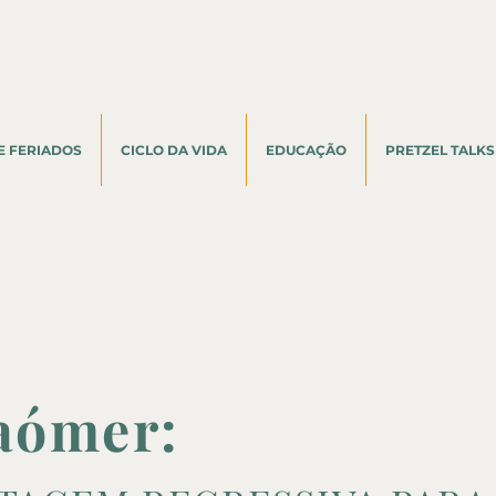
E FERIADOS
CICLO DA VIDA
EDUCAÇÃO
PRETZEL TALKS
Haómer: