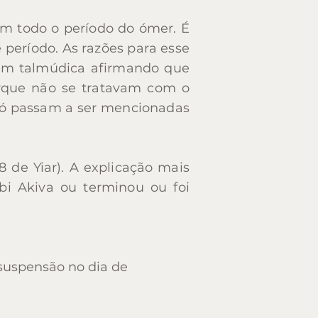
FONTES:
layim-pour-out-few-drops-wine
em todo o período do ómer. É
on/pages/yom_zik_ethiopian.aspx
e período. As razões para esse
m-yerushalayim-jerusalem-day/
em talmúdica afirmando que
orque não se tratavam com o
e só passam a ser mencionadas
 de Yiar). A explicação mais
i Akiva ou terminou ou foi
;
m suspensão no dia de