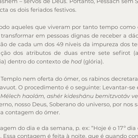
shem – servos de Deus. Portanto, Pessach sem Sh
a os dois feriados festivos.
a os dois feriados festivos.
eríodo aqueles que viveram por tanto tempo como
eríodo aqueles que viveram por tanto tempo como
 transformar em pessoas dignas de receber a dád
 transformar em pessoas dignas de receber a dád
ão de cada um dos 49 níveis da impureza dos te
ão de cada um dos 49 níveis da impureza dos te
o dos atributos de duas entre sete sefirot (at
o dos atributos de duas entre sete sefirot (at
ia) dentro do contexto de
hod
(glória).
ia) dentro do contexto de
hod
(glória).
 Templo nem oferta do ómer, os rabinos decreta
 Templo nem oferta do ómer, os rabinos decreta
avuot. O procedimento é o seguinte: Levantar-se e
avuot. O procedimento é o seguinte: Levantar-se e
 Mélech haolám, ashér kideshánu bemitzvotáv vet
 Mélech haolám, ashér kideshánu bemitzvotáv vet
rno, nosso Deus, Soberano do universo, por nos s
rno, nosso Deus, Soberano do universo, por nos s
a contagem do ómer.
a contagem do ómer.
agem do dia e da semana, p. ex: “Hoje é o 17º dia
agem do dia e da semana, p. ex: “Hoje é o 17º dia
. Essa contagem é feita à noite, que é quando c
. Essa contagem é feita à noite, que é quando c